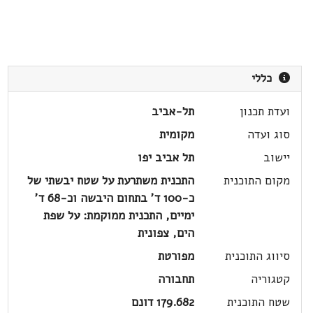
כללי
ועדת תכנון
תל-אביב
סוג ועדה
מקומית
יישוב
תל אביב יפו
מקום התוכנית
התכנית משתרעת על שטח יבשתי של
כ-100 ד' בתחום היבשה וכ-68 ד'
ימיים, התכנית ממוקמת: על שפת
הים, צפונית
סיווג התוכנית
מפורטת
קטגוריה
תחבורה
שטח התוכנית
179.682 דונם