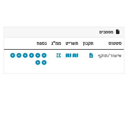
מסמכים
סטטוס
תקנון
תשריט
ממ"ג
נספח
אישור/תוקף