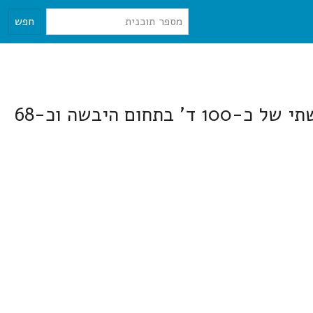
חפש
תא/מק/4564 - נופש וספורט ימי במעגנת רידנג בהתכנית משתרעת על שטח יבשתי של כ-100 ד' בתחום היבשה וכ-68