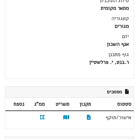
סיווג התוכנית
מתאר מקומית
קטגוריה
מגורים
יזם
אגף השכון
גוף מתכנן
ר.בנט, י. פרלשטיין
מסמכים
סטטוס
תקנון
תשריט
ממ"ג
נספח
אישור/תוקף