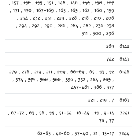
,
157
,
156
,
155
,
151
,
148
,
146
,
144
,
138
,
107
,
171
,
170
,
167-169
,
165
,
163
,
162
,
160
,
159
,
234
,
232
,
231
,
229
,
228
,
218
,
210
,
206
,
294
,
292
,
290
,
286
,
284
,
282
,
236-238
311
,
300
,
296
269
6142
742
6143
279
,
276
,
219
,
211
,
209
,
66-69
,
65
,
53
,
52
6146
,
374
,
371
,
368
,
366
,
356
,
352
,
284
,
283
,
457-461
,
386
,
377
221
,
219
,
7
6163
,
67-72
,
63
,
56
,
55
,
51-54
,
16-49
,
15
,
9-14
7241
78
,
77
62-85
,
42-60
,
37-40
,
21
,
15-17
7244