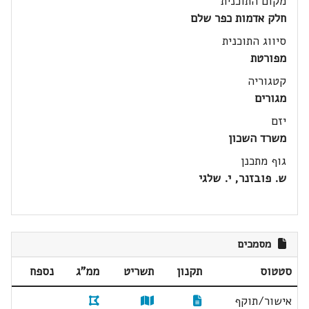
מקום התוכנית
חלק אדמות כפר שלם
סיווג התוכנית
מפורטת
קטגוריה
מגורים
יזם
משרד השכון
גוף מתכנן
ש. פובזנר, י. שלגי
מסמכים
סטטוס
תקנון
תשריט
ממ"ג
נספח
אישור/תוקף