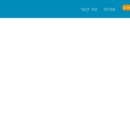
דש
אודות
צור קשר