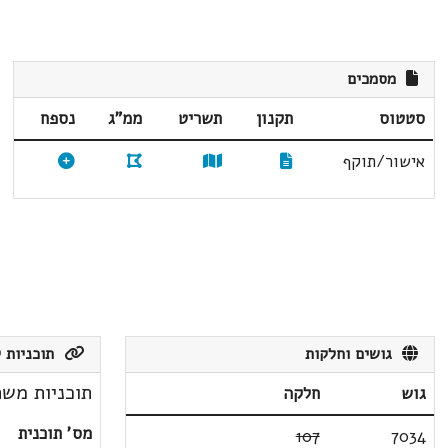
מסמכים
סטטוס
תקנון
תשריט
ממ"ג
נספח
אישור/תוקף
גושים וחלקות
תוכניות ק
תוכניות משת
גוש
חלקה
מס' תוכנית
107
7034