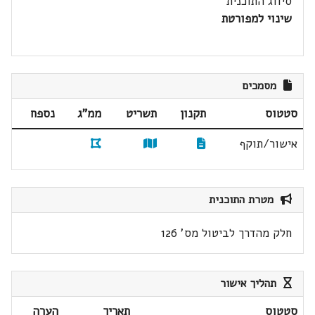
סיווג התוכנית
שינוי למפורטת
מסמכים
סטטוס
תקנון
תשריט
ממ"ג
נספח
אישור/תוקף
מטרת התוכנית
חלק מהדרך לביטול מס' 126
תהליך אישור
סטטוס
תאריך
הערה