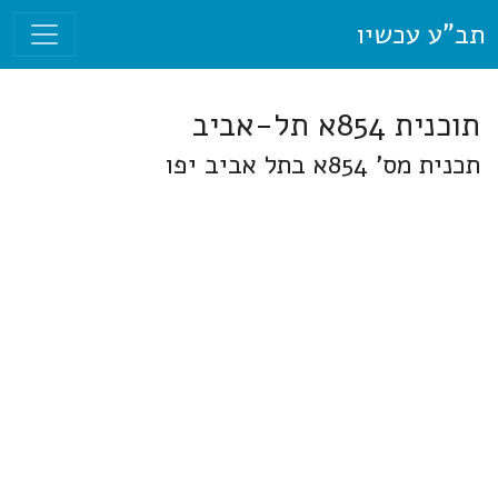
תב"ע עכשיו
תוכנית 854א תל-אביב
תכנית מס' 854א בתל אביב יפו