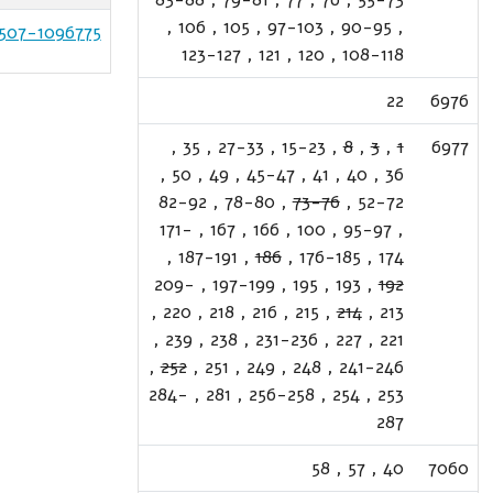
,
106
,
105
,
97-103
,
90-95
,
507-1096775
123-127
,
121
,
120
,
108-118
22
6976
,
35
,
27-33
,
15-23
,
8
,
3
,
1
6977
,
50
,
49
,
45-47
,
41
,
40
,
36
82-92
,
78-80
,
73-76
,
52-72
171-
,
167
,
166
,
100
,
95-97
,
,
187-191
,
186
,
176-185
,
174
209-
,
197-199
,
195
,
193
,
192
,
220
,
218
,
216
,
215
,
214
,
213
,
239
,
238
,
231-236
,
227
,
221
,
252
,
251
,
249
,
248
,
241-246
284-
,
281
,
256-258
,
254
,
253
287
58
,
57
,
40
7060