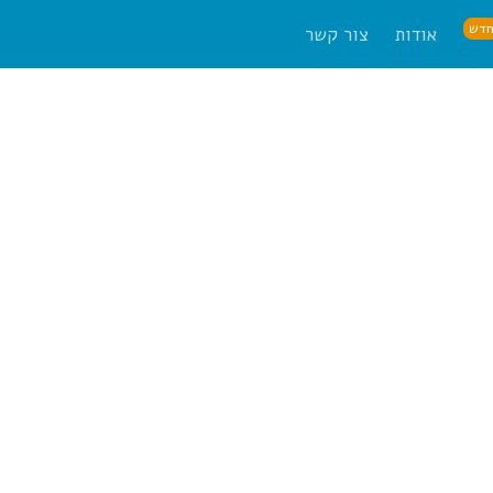
דש
אודות
צור קשר