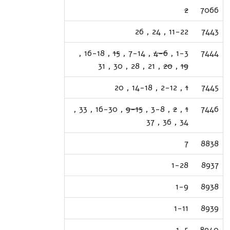
2
7066
26
,
24
,
11-22
7443
,
16-18
,
15
,
7-14
,
4-6
,
1-3
7444
31
,
30
,
28
,
21
,
20
,
19
20
,
14-18
,
2-12
,
1
7445
,
33
,
16-30
,
9-15
,
3-8
,
2
,
1
7446
37
,
36
,
34
7
8838
1-28
8937
1-9
8938
1-11
8939
1-5
8940