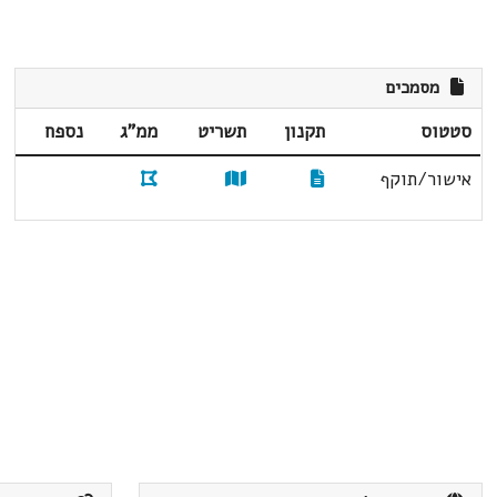
מסמכים
סטטוס
תקנון
תשריט
ממ"ג
נספח
אישור/תוקף