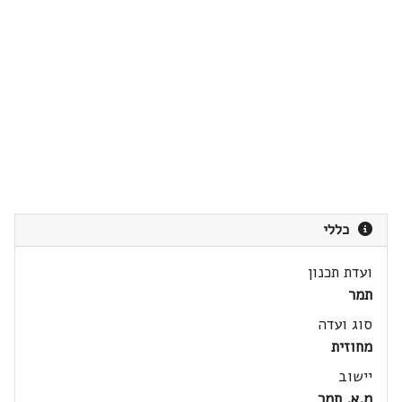
כללי
ועדת תכנון
תמר
סוג ועדה
מחוזית
יישוב
מ.א. תמר