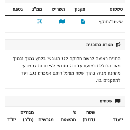
סטטוס
תקנון
תשריט
ממ"ג
נספח
אישור/תוקף
מטרת התוכנית
התוית רצועה לרשת חלוקה לגז הטבעי בלחץ נמוך ונמוך
מאד הכוללת רצועת עבודה ותוואי לצינורות גז טבעי
מתחנת מניה בתוך שטח מפעל רותם אמפרט נגב ועד
למתקנים בו.
שטחים
שטח
%
מגורים
ייעוד
(דונם)
מהשטח
מגרשים
(מ"ר)
יח"ד