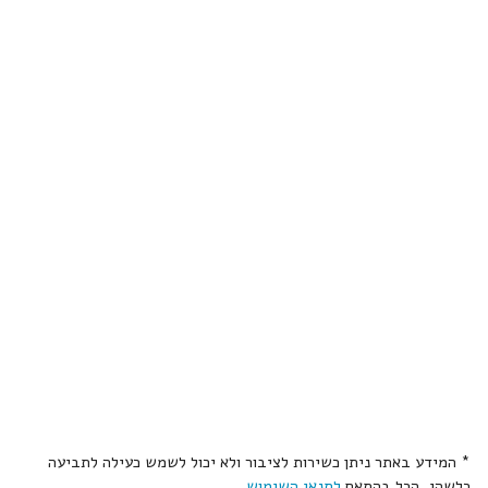
* המידע באתר ניתן כשירות לציבור ולא יכול לשמש כעילה לתביעה
כלשהי, הכל בהתאם
לתנאי השימוש
.