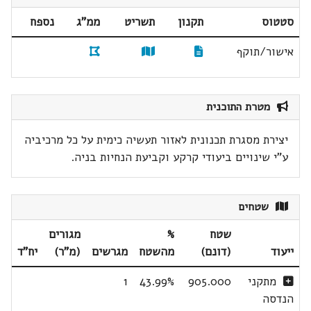
סטטוס
תקנון
תשריט
ממ"ג
נספח
אישור/תוקף
מטרת התוכנית
יצירת מסגרת תכנונית לאזור תעשיה כימית על כל מרכיביה
ע"י שינויים ביעודי קרקע וקביעת הנחיות בניה.
שטחים
שטח
%
מגורים
ייעוד
(דונם)
מהשטח
מגרשים
(מ"ר)
יח"ד
מתקני
905.000
43.99%
1
הנדסה