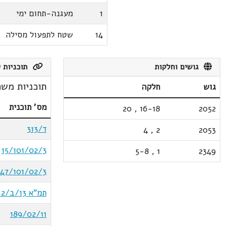
1
מעגנה-תחום ימי
14
שטח לתפעול מסילה
גושים וחלקות
תוכניות ק
תוכניות משת
גוש
חלקה
מס' תוכנית
20
,
16-18
2052
ד/313
4
,
2
2053
15/101/02/3
5-8
,
1
2349
47/101/02/3
תמ"א 13/ב/2 - נמל אשדוד
189/02/11