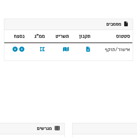
מסמכים
סטטוס
תקנון
תשריט
ממ"ג
נספח
אישור/תוקף
מגרשים