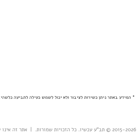
* המידע באתר ניתן כשירות לציבור ולא יכול לשמש כעילה לתביעה כלשהי
2015-2026 © תב"ע עכשיו. כל הזכויות שמורות. | אתר זה אינו קשור אל ואינו נתמך ע"י גוף ממשלתי כלשהו כולל רשות מקרקעי ישראל. |