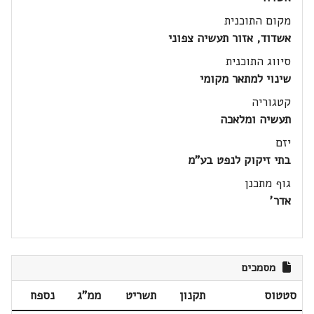
מקום התוכנית
אשדוד, אזור תעשיה צפוני
סיווג התוכנית
שינוי למתאר מקומי
קטגוריה
תעשיה ומלאכה
יזם
בתי זיקוק לנפט בע"מ
גוף מתכנן
אדר'
מסמכים
סטטוס
תקנון
תשריט
ממ"ג
נספח