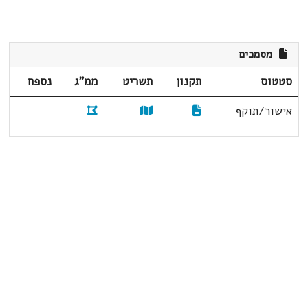
מסמכים
סטטוס
תקנון
תשריט
ממ"ג
נספח
אישור/תוקף