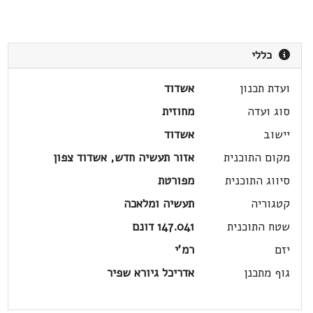
כללי
ועדת תכנון
אשדוד
סוג ועדה
מחוזית
יישוב
אשדוד
מקום התוכנית
אזור תעשיה חדש, אשדוד צפון
סיווג התוכנית
מפורטת
קטגוריה
תעשיה ומלאכה
שטח התוכנית
147.041 דונם
יזם
רמ'י
גוף מתכנן
אדריכל גיורא שפיר