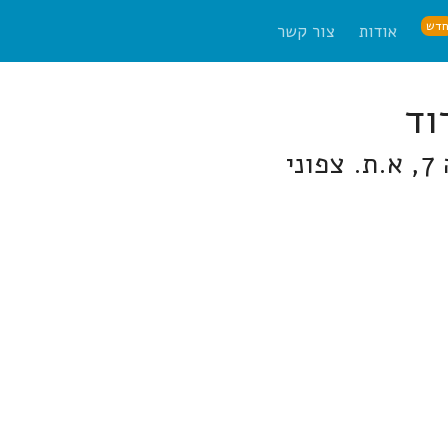
דש
אודות
צור קשר
י