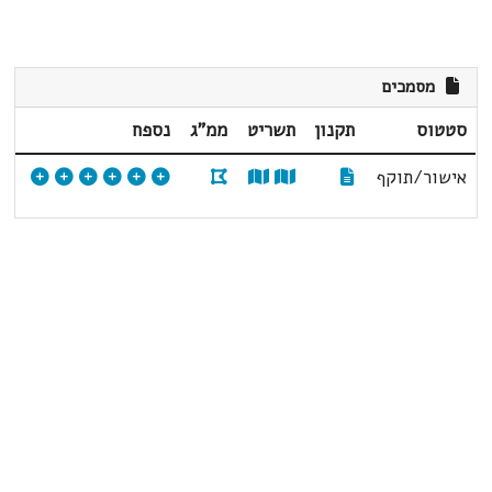
מסמכים
סטטוס
תקנון
תשריט
ממ"ג
נספח
אישור/תוקף