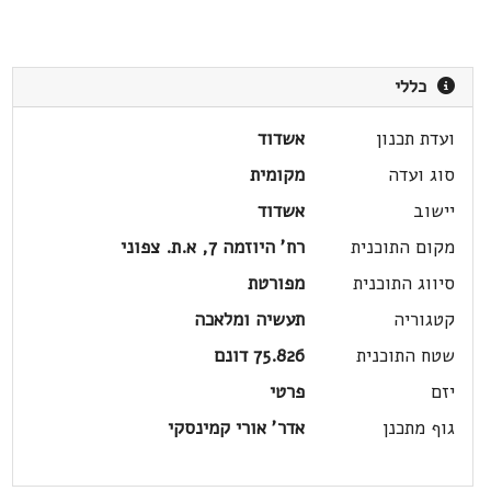
כללי
ועדת תכנון
אשדוד
סוג ועדה
מקומית
יישוב
אשדוד
מקום התוכנית
רח' היוזמה 7, א.ת. צפוני
סיווג התוכנית
מפורטת
קטגוריה
תעשיה ומלאכה
שטח התוכנית
75.826 דונם
יזם
פרטי
גוף מתכנן
אדר' אורי קמינסקי