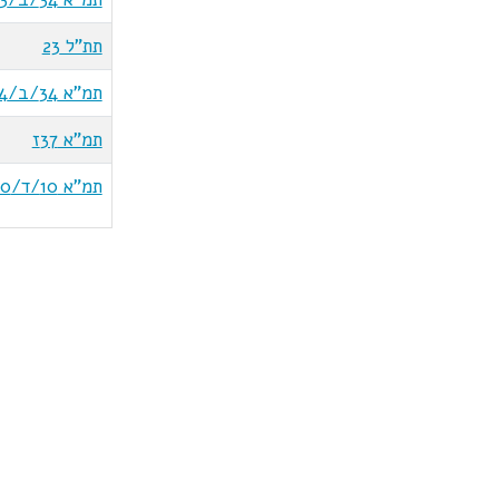
תת"ל 23
תמ"א 34/ב/4
תמ"א 37ז
תמ"א 10/ד/10