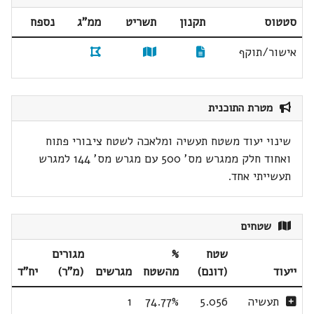
סטטוס
תקנון
תשריט
ממ"ג
נספח
אישור/תוקף
מטרת התוכנית
שינוי יעוד משטח תעשיה ומלאכה לשטח ציבורי פתוח
ואחוד חלק ממגרש מס' 500 עם מגרש מס' 144 למגרש
תעשייתי אחד.
שטחים
שטח
%
מגורים
ייעוד
(דונם)
מהשטח
מגרשים
(מ"ר)
יח"ד
תעשיה
5.056
74.77%
1