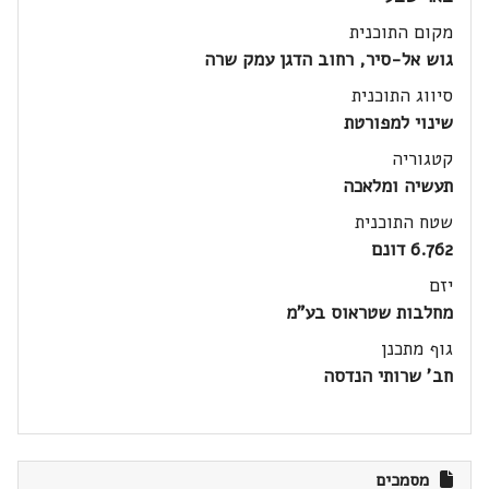
מקום התוכנית
גוש אל-סיר, רחוב הדגן עמק שרה
סיווג התוכנית
שינוי למפורטת
קטגוריה
תעשיה ומלאכה
שטח התוכנית
6.762 דונם
יזם
מחלבות שטראוס בע"מ
גוף מתכנן
חב' שרותי הנדסה
מסמכים