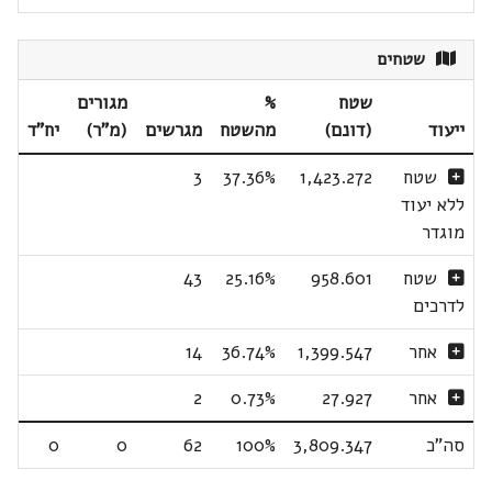
שטחים
שטח
%
מגורים
ייעוד
(דונם)
מהשטח
מגרשים
(מ"ר)
יח"ד
שטח
1,423.272
37.36%
3
ללא יעוד
מוגדר
שטח
958.601
25.16%
43
לדרכים
אחר
1,399.547
36.74%
14
אחר
27.927
0.73%
2
סה"כ
3,809.347
100%
62
0
0