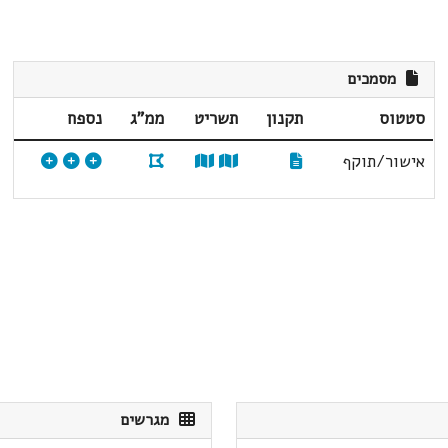
מסמכים
סטטוס
תקנון
תשריט
ממ"ג
נספח
אישור/תוקף
מגרשים