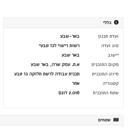
כללי
ועדת תכנון
באר-שבע
סוג ועדה
רשות רישוי לגז טבעי
יישוב
באר שבע
מקום התוכנית
א.ת. עמק שרה, באר שבע
סיווג התוכנית
תכנית עבודה לרשת חלוקה גז טבע
קטגוריה
אחר
שטח התוכנית
2.016 דונם
שטחים