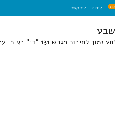
דש
אודות
צור קשר
131 "דן" בא.ת. עמק שרה, באר שבע