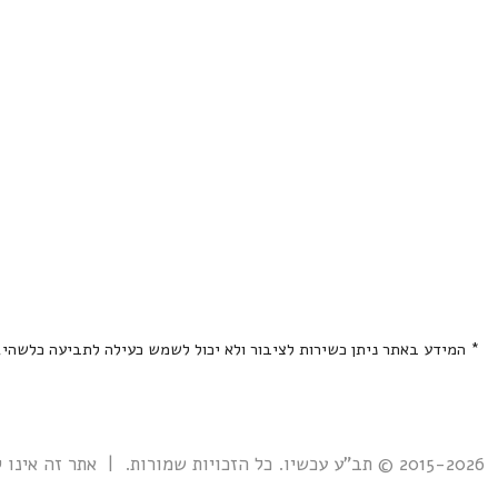
* המידע באתר ניתן כשירות לציבור ולא יכול לשמש כעילה לתביעה כלשהי
2015-2026 © תב"ע עכשיו. כל הזכויות שמורות. | אתר זה אינו קשור אל ואינו נתמך ע"י גוף ממשלתי כלשהו כולל רשות מקרקעי ישראל. |