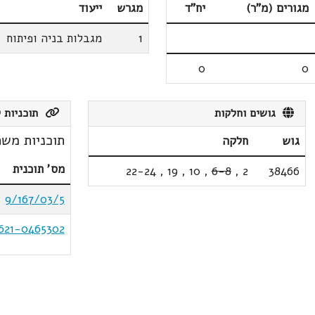
מגורים (מ"ר)
יח"ד
מגרש
ייעוד
1
מגבלות בניה ופיתוח
0
0
גושים וחלקות
תוכניות ק
תוכניות משת
גוש
חלקה
מס' תוכנית
22-24
,
19
,
10
,
6-8
,
2
38466
9/167/03/5
621-0465302