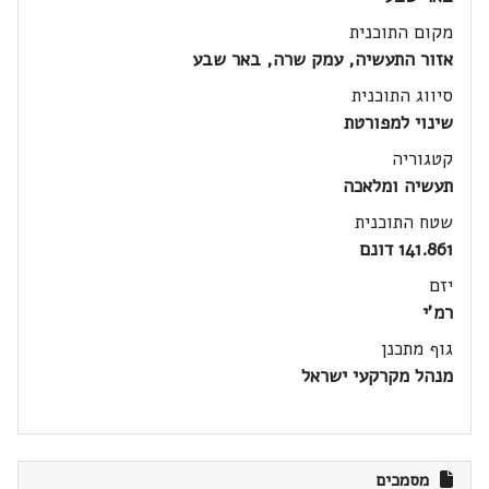
מקום התוכנית
אזור התעשיה, עמק שרה, באר שבע
סיווג התוכנית
שינוי למפורטת
קטגוריה
תעשיה ומלאכה
שטח התוכנית
141.861 דונם
יזם
רמ'י
גוף מתכנן
מנהל מקרקעי ישראל
מסמכים