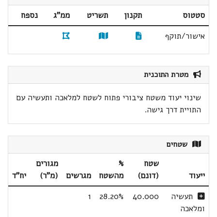
סטטוס
תקנון
תשריט
ממ"ג
נספח
אישור/תוקף
מטרת התוכנית
שינוי יעוד משטח ציבורי פתוח לשטח למלאכה ותעשיה עם
התויית דרך גישה.
שטחים
שטח
%
מגורים
ייעוד
(דונם)
מהשטח
מגרשים
(מ"ר)
יח"ד
תעשיה
40.000
28.20%
1
ומלאכה