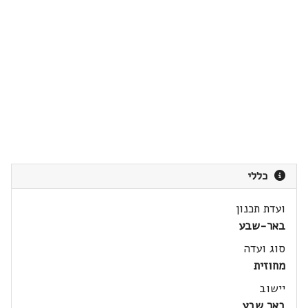
כללי
ועדת תכנון
באר-שבע
סוג ועדה
מחוזית
יישוב
באר שבע