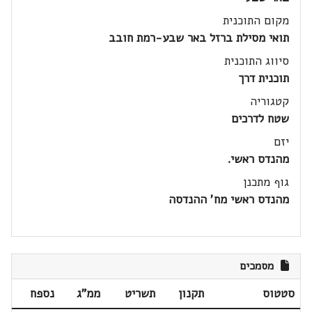
מקום התוכנית
תואי מסילת ברזל באר שבע-רמת חובב
סיווג התוכנית
תוכנית דרך
קטגוריה
שטח לדרכים
יזם
מהנדס ראשי.
גוף מתכנן
מהנדס ראשי מח' ההנדסה
מסמכים
סטטוס
תקנון
תשריט
ממ"ג
נספח