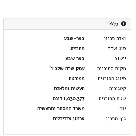
כללי
ועדת תכנון
באר-שבע
סוג ועדה
מחוזית
יישוב
באר שבע
מקום התוכנית
עמק שרה שלב ו'
סיווג התוכנית
מפורטת
קטגוריה
תעשיה ומלאכה
שטח התוכנית
1,030.377 דונם
יזם
משרד המסחר והתעשיה
גוף מתכנן
ארמון אדריכלים