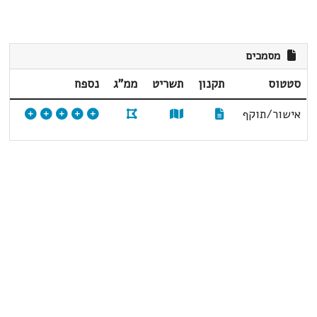
מסמכים
סטטוס
תקנון
תשריט
ממ"ג
נספח
אישור/תוקף