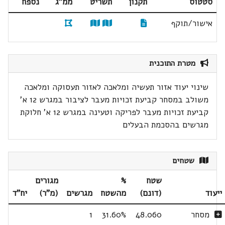
סטטוס
תקנון
תשריט
ממ"ג
נספח
אישור/תוקף
מטרת התוכנית
שינוי יעוד אזור תעשיה ומלאכה לאזור תעסוקה ומלאכה
משולב במסחר קביעת זכויות מעבר לציבור במגרש 12 א'
קביעת זכויות מעבר לפריקה וטעינה במגרש 12 א' חלוקת
מגרשים בהסכמת הבעלים
שטחים
שטח
%
מגורים
ייעוד
(דונם)
מהשטח
מגרשים
(מ"ר)
יח"ד
מסחר
48.060
31.60%
1