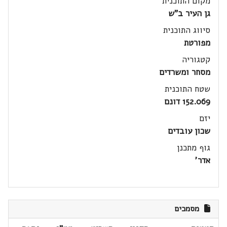
מקום התוכנית
גן העיר ב"ש
סיווג התוכנית
מפורטת
קטגוריה
מסחר ומשרדים
שטח התוכנית
152.069 דונם
יזם
שכון עובדים
גוף מתכנן
אדר'
מסמכים