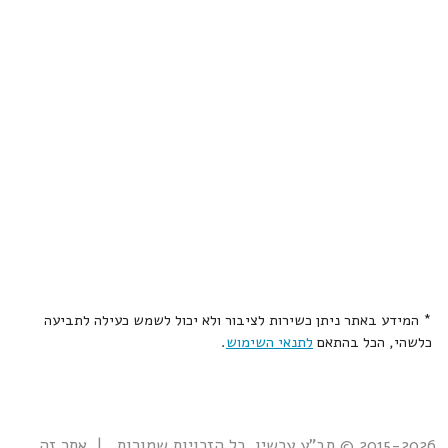
* המידע באתר ניתן כשירות לציבור ולא יכול לשמש כעילה לתביעה
כלשהי, הכל בהתאם
לתנאי השימוש
.
2015-2026 © תב"ע עכשיו. כל הזכויות שמורות. | אתר זה