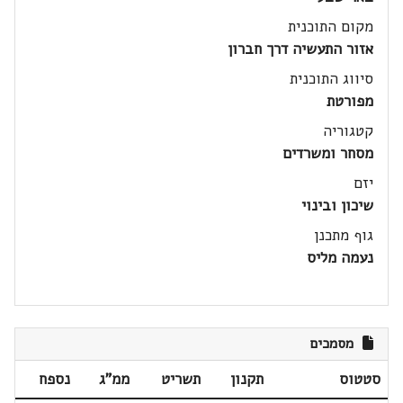
מקום התוכנית
אזור התעשיה דרך חברון
סיווג התוכנית
מפורטת
קטגוריה
מסחר ומשרדים
יזם
שיכון ובינוי
גוף מתכנן
נעמה מליס
מסמכים
סטטוס
תקנון
תשריט
ממ"ג
נספח