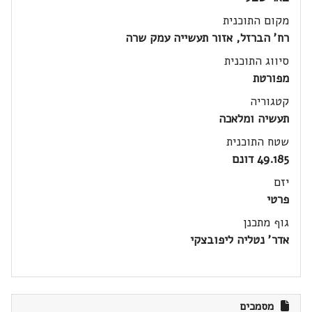
מקום התוכנית
רח' הברזל, אזור תעשייה עמק שרה
סיווג התוכנית
מפורטת
קטגוריה
תעשיה ומלאכה
שטח התוכנית
49.185 דונם
יזם
פרטי
גוף מתכנן
אדר' נטליה ליפובצקי
מסמכים