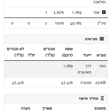
ומלאכה
אחר
1.769
3.60%
1
סה"כ
49.185
100%
2
0
0
מגרשים
שטח
מגורים
לא מגורים
מגרש
ייעוד
(דונם)
(מ"ר)
יח"ד
(מ"ר)
100
דרך
1.769
מאושרת
2516B
תעשיה
47.416
47,416
תהליך אישור
סטטוס
תאריך
הערה