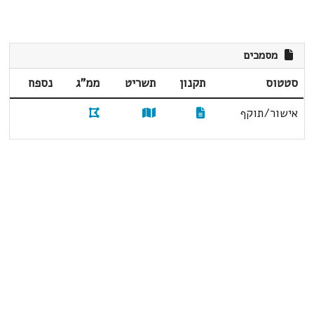
מסמכים
סטטוס
תקנון
תשריט
ממ"ג
נספח
אישור/תוקף