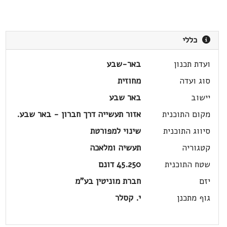
כללי
ועדת תכנון
באר-שבע
סוג ועדה
מחוזית
יישוב
באר שבע
מקום התוכנית
אזור תעשייה דרך חברון - באר שבע.
סיווג התוכנית
שינוי למפורטת
קטגוריה
תעשיה ומלאכה
שטח התוכנית
45.250 דונם
יזם
חברת מוניטין בע"מ
גוף מתכנן
י. קסלר