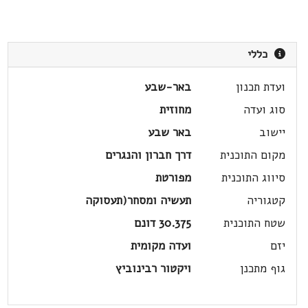
כללי
ועדת תכנון
באר-שבע
סוג ועדה
מחוזית
יישוב
באר שבע
מקום התוכנית
דרך חברון והנגרים
סיווג התוכנית
מפורטת
קטגוריה
תעשיה ומסחר(תעסוקה
שטח התוכנית
30.375 דונם
יזם
ועדה מקומית
גוף מתכנן
ויקטור רבינוביץ