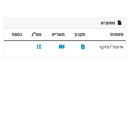
מסמכים
סטטוס
תקנון
תשריט
ממ"ג
נספח
אישור/תוקף