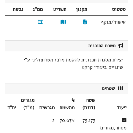
סטטוס
תקנון
תשריט
ממ"ג
נספח
אישור/תוקף
מטרת התוכנית
יצירת מסגרת תכנונית להקמת מרכז מטרופוליני ע"י
שינויים ביעודי קרקע.
שטחים
שטח
%
מגורים
ייעוד
(דונם)
מהשטח
מגרשים
(מ"ר)
יח"ד
2
70.67%
75.173
מסחר,מגורים