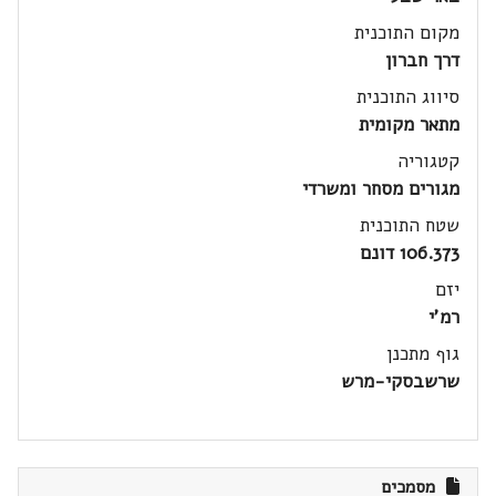
מקום התוכנית
דרך חברון
סיווג התוכנית
מתאר מקומית
קטגוריה
מגורים מסחר ומשרדי
שטח התוכנית
106.373 דונם
יזם
רמ'י
גוף מתכנן
שרשבסקי-מרש
מסמכים