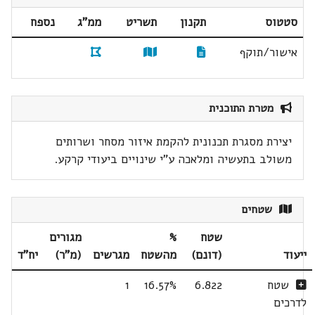
סטטוס
תקנון
תשריט
ממ"ג
נספח
אישור/תוקף
מטרת התוכנית
יצירת מסגרת תכנונית להקמת איזור מסחר ושרותים
משולב בתעשיה ומלאכה ע"י שינויים ביעודי קרקע.
שטחים
שטח
%
מגורים
ייעוד
(דונם)
מהשטח
מגרשים
(מ"ר)
יח"ד
שטח
6.822
16.57%
1
לדרכים