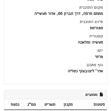
מקום התוכנית
מתחם חרסה, דרך חברון 66, אזור תעשייה
סיווג התוכנית
מפורטת
קטגוריה
תעשיה ומלאכה
יזם
פרטי
גוף מתכנן
אדר' ליפובצקי נטליה
מסמכים
סטטוס
תקנון
תשריט
ממ"ג
נספח