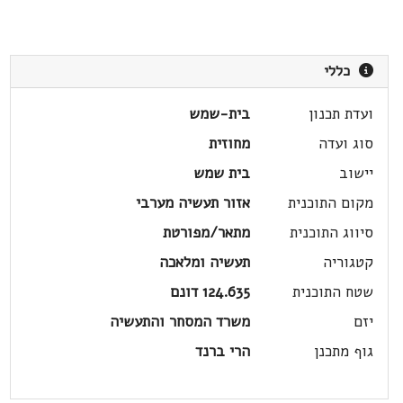
כללי
ועדת תכנון
בית-שמש
סוג ועדה
מחוזית
יישוב
בית שמש
מקום התוכנית
אזור תעשיה מערבי
סיווג התוכנית
מתאר/מפורטת
קטגוריה
תעשיה ומלאכה
שטח התוכנית
124.635 דונם
יזם
משרד המסחר והתעשיה
גוף מתכנן
הרי ברנד