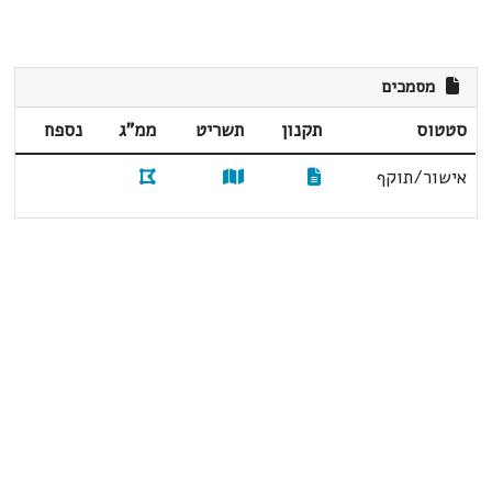
מסמכים
סטטוס
תקנון
תשריט
ממ"ג
נספח
אישור/תוקף