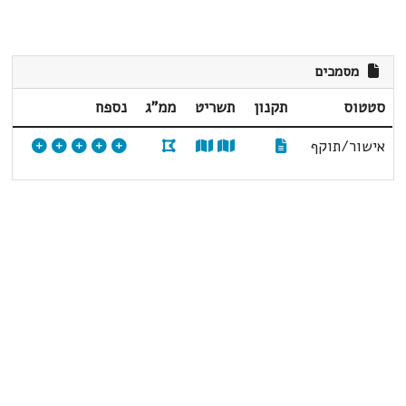
מסמכים
סטטוס
תקנון
תשריט
ממ"ג
נספח
אישור/תוקף