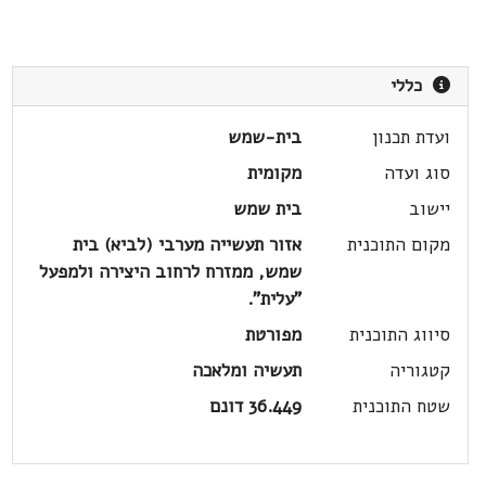
כללי
ועדת תכנון
בית-שמש
סוג ועדה
מקומית
יישוב
בית שמש
מקום התוכנית
אזור תעשייה מערבי (לביא) בית
שמש, ממזרח לרחוב היצירה ולמפעל
"עלית".
סיווג התוכנית
מפורטת
קטגוריה
תעשיה ומלאכה
שטח התוכנית
36.449 דונם