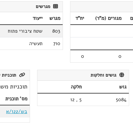
מגרשים
ם
מגורים (מ"ר)
יח"ד
מגרש
ייעוד
803
שטח ציבורי פתוח
710
תעשיה
0
0
גושים וחלקות
תוכניות ק
תוכניות משת
גוש
חלקה
מס' תוכנית
12
,
5
5084
בש/122/א