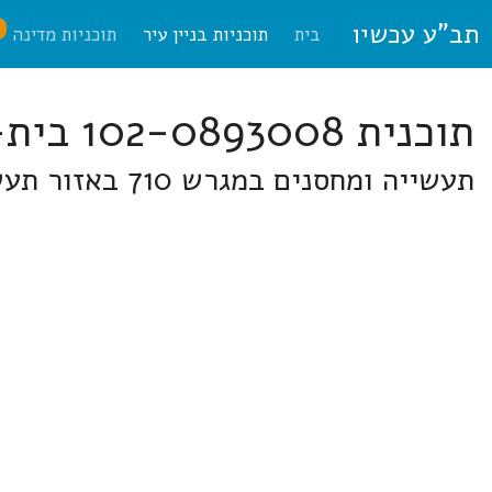
תב"ע עכשיו
ח
בית
תוכניות בניין עיר
תוכניות מדינה
תוכנית 102-0893008 בית-שמש
תעשייה ומחסנים במגרש 710 באזור תעשייה מערבי (לביא) בית שמש, ממזרח לרחוב היצירה ולמפעל "עלית".