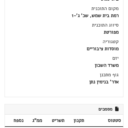
מקום התוכנית
רמת בית שמש, שכ' ג'-1
סיווג התוכנית
מפורטת
קטגוריה
מוסדות ציבוריים
יזם
משרד השכון
גוף מתכנן
אדר' בנימין נתן
מסמכים
סטטוס
תקנון
תשריט
ממ"ג
נספח