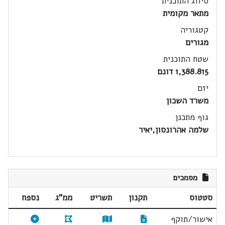
סיווג התוכנית
מתאר מקומית
קטגוריה
מגורים
שטח התוכנית
1,388.815 דונם
יזם
משרד השכון
גוף מתכנן
שלמה אהרונסון,יאיר
מסמכים
סטטוס
תקנון
תשריט
ממ"ג
נספח
אישור/תוקף