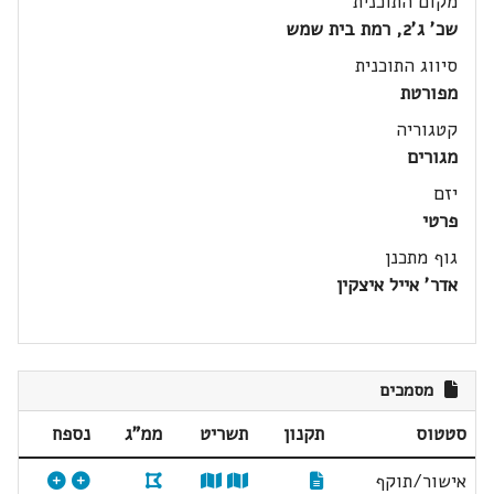
מקום התוכנית
שכ' ג'2, רמת בית שמש
סיווג התוכנית
מפורטת
קטגוריה
מגורים
יזם
פרטי
גוף מתכנן
אדר' אייל איצקין
מסמכים
סטטוס
תקנון
תשריט
ממ"ג
נספח
אישור/תוקף