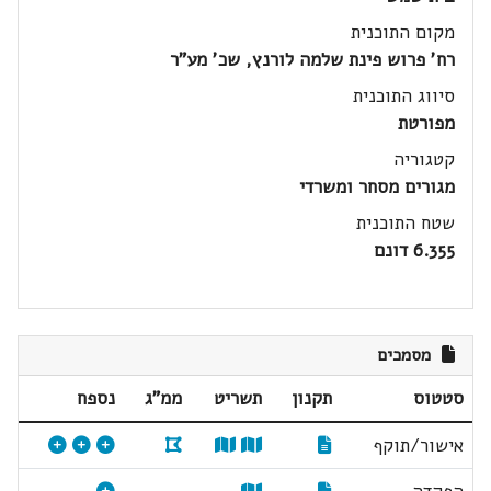
מקום התוכנית
רח' פרוש פינת שלמה לורנץ, שכ' מע"ר
סיווג התוכנית
מפורטת
קטגוריה
מגורים מסחר ומשרדי
שטח התוכנית
6.355 דונם
מסמכים
סטטוס
תקנון
תשריט
ממ"ג
נספח
אישור/תוקף