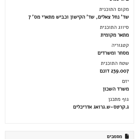
מקום התוכנית
שד' נחל צאלים, שד' הקישון וכביש מתארי מס' 7
סיווג התוכנית
מתאר מקומית
קטגוריה
מסחר ומשרדים
שטח התוכנית
239.007 דונם
יזם
משרד השכון
גוף מתכנן
ג.קרטס-ש.גרואג אדריכלים
מסמכים