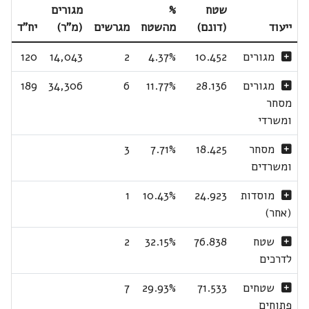
שטח
%
מגורים
ייעוד
(דונם)
מהשטח
מגרשים
(מ"ר)
יח"ד
מגורים
10.452
4.37%
2
14,043
120
מגורים
28.136
11.77%
6
34,306
189
מסחר
ומשרדי
מסחר
18.425
7.71%
3
ומשרדים
מוסדות
24.923
10.43%
1
(אחר)
שטח
76.838
32.15%
2
לדרכים
שטחים
71.533
29.93%
7
פתוחים