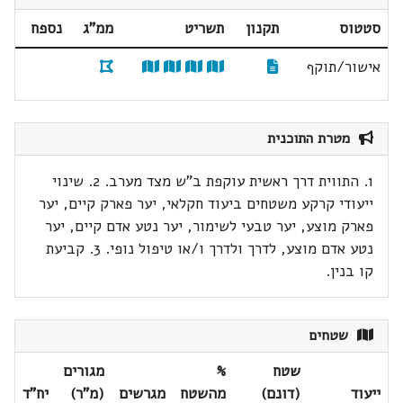
סטטוס
תקנון
תשריט
ממ"ג
נספח
אישור/תוקף
מטרת התוכנית
1. התווית דרך ראשית עוקפת ב"ש מצד מערב. 2. שינוי
ייעודי קרקע משטחים ביעוד חקלאי, יער פארק קיים, יער
פארק מוצע, יער טבעי לשימור, יער נטע אדם קיים, יער
נטע אדם מוצע, לדרך ולדרך ו/או טיפול נופי. 3. קביעת
קו בנין.
שטחים
שטח
%
מגורים
ייעוד
(דונם)
מהשטח
מגרשים
(מ"ר)
יח"ד