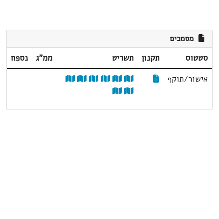
מסמכים
סטטוס
תקנון
תשריט
ממ"ג
נספח
אישור/תוקף