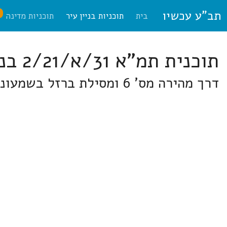
תב"ע עכשיו
ח
בית
תוכניות בניין עיר
תוכניות מדינה
תוכנית תמ"א 31/א/2/21 בני שמעון
דרך מהירה מס' 6 ומסילת ברזל בשמעונים,להבים,רהט,אבו בסמ"ה,מקומי-מחוזי