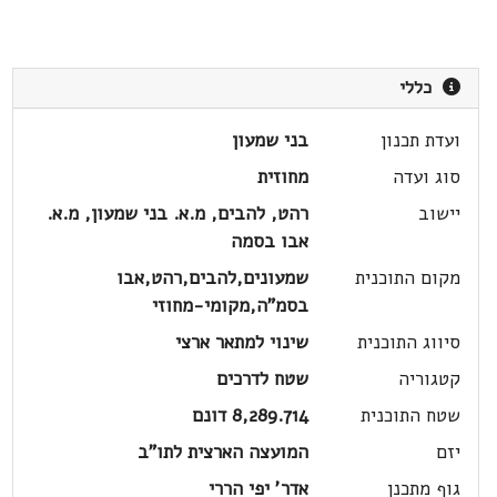
כללי
ועדת תכנון
בני שמעון
סוג ועדה
מחוזית
יישוב
רהט, להבים, מ.א. בני שמעון, מ.א.
אבו בסמה
מקום התוכנית
שמעונים,להבים,רהט,אבו
בסמ"ה,מקומי-מחוזי
סיווג התוכנית
שינוי למתאר ארצי
קטגוריה
שטח לדרכים
שטח התוכנית
8,289.714 דונם
יזם
המועצה הארצית לתו"ב
גוף מתכנן
אדר' יפי הררי