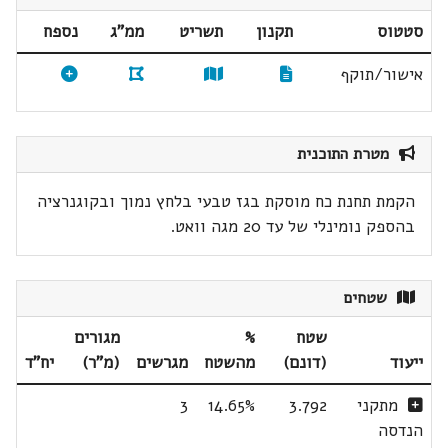
סטטוס
תקנון
תשריט
ממ"ג
נספח
אישור/תוקף
מטרת התוכנית
הקמת תחנת כח מוסקת בגז טבעי בלחץ נמוך ובקוגנרציה
בהספק נומינלי של עד 20 מגה וואט.
שטחים
שטח
%
מגורים
ייעוד
(דונם)
מהשטח
מגרשים
(מ"ר)
יח"ד
מתקני
3.792
14.65%
3
הנדסה