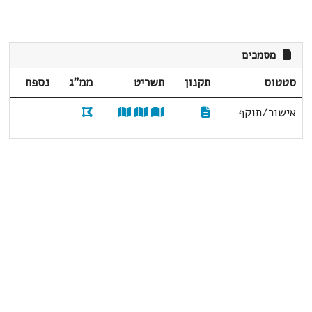
מסמכים
סטטוס
תקנון
תשריט
ממ"ג
נספח
אישור/תוקף