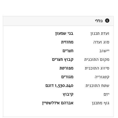
כללי
ועדת תכנון
בני שמעון
סוג ועדה
מחוזית
יישוב
חצרים
מקום התוכנית
קבוץ חצרים
סיווג התוכנית
מפורטת
קטגוריה
מגורים
שטח התוכנית
1,530.240 דונם
יזם
קיבוץ
גוף מתכנן
אברהם אידלשטיין