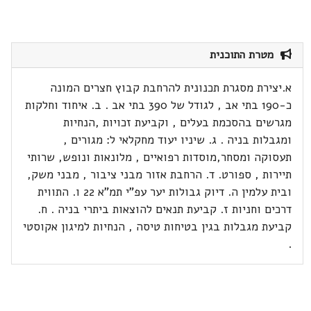
מטרת התוכנית
א.יצירת מסגרת תכנונית להרחבת קבוץ חצרים המונה
כ-190 בתי אב , לגודל של 390 בתי אב . ב. איחוד וחלקות
מגרשים בהסכמת בעלים , וקביעת זכויות ,הנחיות
ומגבלות בניה . ג. שיניו יעוד מחקלאי ל: מגורים ,
תעסוקה ומסחר,מוסדות רפואיים , מלונאות ונופש, שרותי
תיירות , ספורט. ד. הרחבת אזור מבני ציבור , מבני משק,
ובית עלמין ה. דיוק גבולות יער עפ"י תמ"א 22 ו. התווית
דרכים וחניות ז. קביעת תנאים להוצאות ביתרי בניה . ח.
קביעת מגבלות בגין בטיחות טיסה , הנחיות למיגון אקוסטי
.