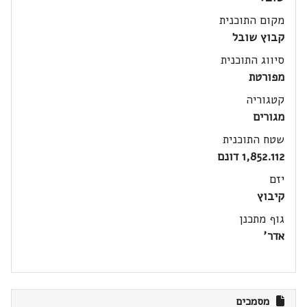
מקום התוכנית
קבוץ שובל
סיווג התוכנית
מפורטת
קטגוריה
מגורים
שטח התוכנית
1,852.112 דונם
יזם
קיבוץ
גוף מתכנן
אדר'
מסמכים