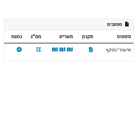
מסמכים
סטטוס
תקנון
תשריט
ממ"ג
נספח
אישור/תוקף