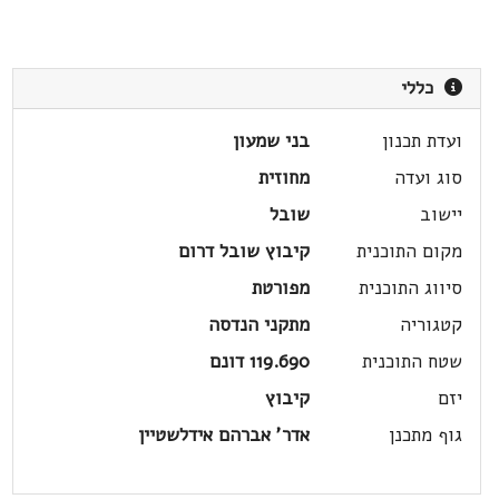
כללי
ועדת תכנון
בני שמעון
סוג ועדה
מחוזית
יישוב
שובל
מקום התוכנית
קיבוץ שובל דרום
סיווג התוכנית
מפורטת
קטגוריה
מתקני הנדסה
שטח התוכנית
119.690 דונם
יזם
קיבוץ
גוף מתכנן
אדר' אברהם אידלשטיין