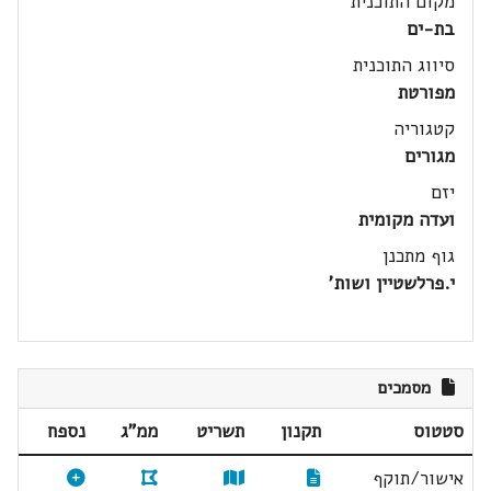
מקום התוכנית
בת-ים
סיווג התוכנית
מפורטת
קטגוריה
מגורים
יזם
ועדה מקומית
גוף מתכנן
י.פרלשטיין ושות'
מסמכים
סטטוס
תקנון
תשריט
ממ"ג
נספח
אישור/תוקף