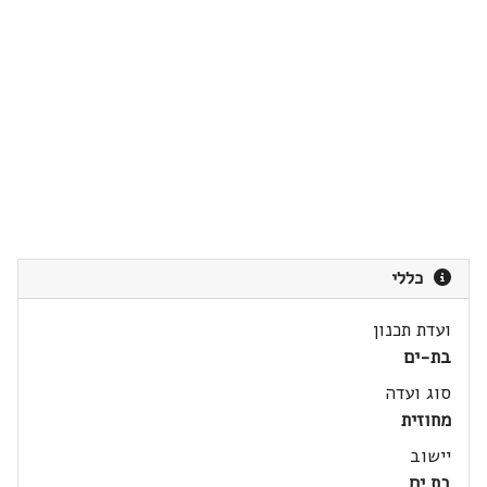
כללי
ועדת תכנון
בת-ים
סוג ועדה
מחוזית
יישוב
בת ים