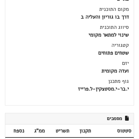
מקום התוכנית
דרך בו גוריון והעליה ב
סיווג התוכנית
שינוי למתאר מקומי
קטגוריה
שטחים פתוחים
יזם
ועדה מקומית
גוף מתכנן
י.בר-י.מסטצקין-ל.פרייז
מסמכים
סטטוס
תקנון
תשריט
ממ"ג
נספח