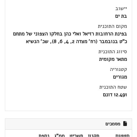
יישוב
בת ים
מקום התוכנית
בפינת הרחובות רזיאל ואלי כהן בחלקו הצפוני של מתחם
כ"ט בנובמבר (רח' מצדה 2, 4, 6, 8), שכ' הנשיא
סיווג התוכנית
מתאר מקומית
קטגוריה
מגורים
שטח התוכנית
12.491 דונם
מסמכים
סטטוס
תקנון
תשריט
ממ"ג
נספח