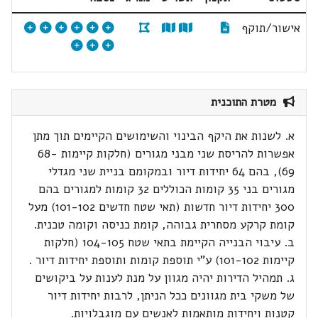
אישור/תוקף
מטרת התוכנית
א. לשנות את היקף הבינוי והשימושים הקיימים תוך מתן
אפשרות להריסת שני מבני מגורים (חלקות קיימות 68-
69), בהם 64 יחידות דיור ובמקומם בניית שני מגדלי
מגורים בני 35 קומות הכוללים 32 קומות למגורים בהם
300 יחידות דיור חדשות (תאי שטח חדשים 101-102) מעל
קומת קרקע מסחרית גבוהה, קומת כניסה וקומה טכנית.
ב. עיבוי הבנייה הקיימת בתאי שטח 104-105 (חלקות
קיימות 101-102) ע"י תוספת קומות ותוספת יחידות דיור .
ג. תמהיל הדירות יהיה מגוון על מנת לענות על ביקושים
של משקי בית מגוונים ככל הניתן, לרבות יחידות דיור
קטנות ויחידות מותאמות לאנשים עם מוגבלויות.