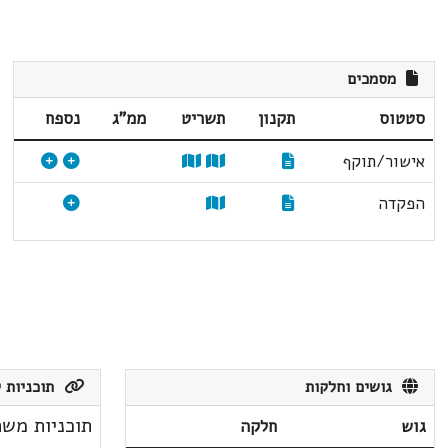
מסמכים
סטטוס
תקנון
תשריט
ממ"ג
נספח
אישור/תוקף
הפקדה
גושים וחלקות
תוכניות ק
תוכניות משת
גוש
חלקה