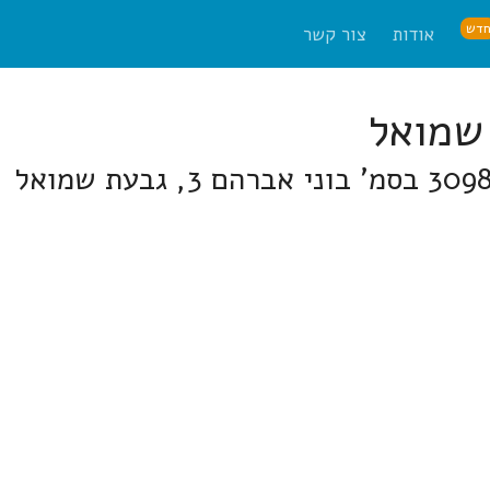
דש
אודות
צור קשר