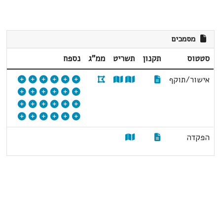
מסמכים
סטטוס
תקנון
תשריט
ממ"ג
נספח
אישור/תוקף
הפקדה