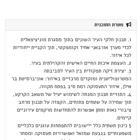
מטרת התוכנית
1. תכנון חלקי העיר השונים בתוך מסגרת מוניציפאלית
לכדי מערך אורבאני אחיד וקומפקטי, תוך הקניית ייחודיות
לכל איזור.
2. העצמת איכות החיים האישית והקהילתית בעיר.
3. יצירת זיקה תפקודית בין העיר לסביבתה
המטרופוליטנית ומוקדים מרכזיים באיזור: אוניברסיטת בר
אילן, איזור התעסוקה רמת סיב בפתח תקווה.
4. התוויית תכנון המנחה לשימוש יעיל של משאב הקרקע,
תוך שמירה על שטחים פתוחים, הקפדה על תכנון מרחב
ציבורי נאות ומתן אפשרות להתחדשות מרקמים עירוניים
קיימים.
5 כינון תשתית כלל ייישובית להתפתחות עוגנים כלכליים
משמעותיים בגבעת שמואל ואפשרויות תעסוקה ומסחר