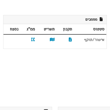
מסמכים
סטטוס
תקנון
תשריט
ממ"ג
נספח
אישור/תוקף