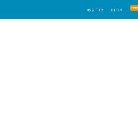
דש
אודות
צור קשר