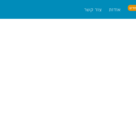
דש
אודות
צור קשר