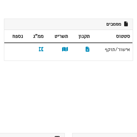
מסמכים
סטטוס
תקנון
תשריט
ממ"ג
נספח
אישור/תוקף