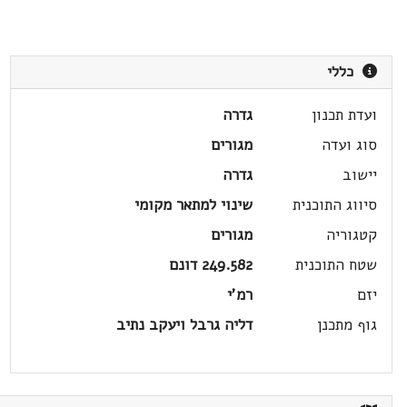
כללי
ועדת תכנון
גדרה
סוג ועדה
מגורים
יישוב
גדרה
סיווג התוכנית
שינוי למתאר מקומי
קטגוריה
מגורים
שטח התוכנית
249.582 דונם
יזם
רמ'י
גוף מתכנן
דליה גרבל ויעקב נתיב