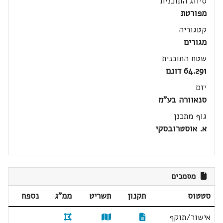
סיווג התוכנית
מפורטת
קטגוריה
מגורים
שטח התוכנית
64.291 דונם
יזם
סנאוורה בע"מ
גוף מתכנן
א. אוסטרובסקי
מסמכים
סטטוס
תקנון
תשריט
ממ"ג
נספח
אישור/תוקף