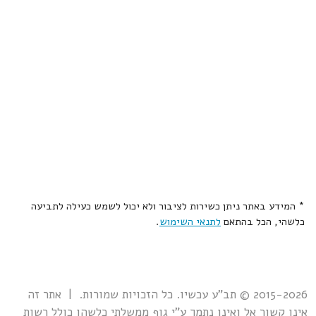
* המידע באתר ניתן כשירות לציבור ולא יכול לשמש כעילה לתביעה
כלשהי, הכל בהתאם
לתנאי השימוש
.
2015-2026 © תב"ע עכשיו. כל הזכויות שמורות. | אתר זה
אינו קשור אל ואינו נתמך ע"י גוף ממשלתי כלשהו כולל רשות