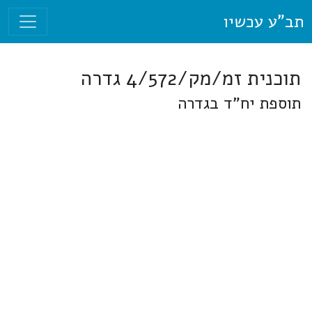
תב"ע עכשיו
תוכנית זמ/מק/4/572 גדרה
תוספת יח"ד בגדרה