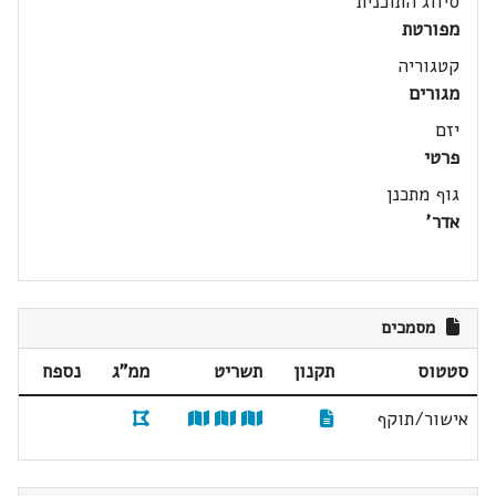
סיווג התוכנית
מפורטת
קטגוריה
מגורים
יזם
פרטי
גוף מתכנן
אדר'
מסמכים
סטטוס
תקנון
תשריט
ממ"ג
נספח
אישור/תוקף