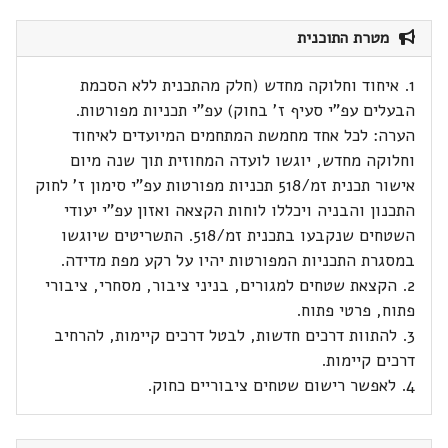
מטרת התוכנית
1. איחוד וחלוקה מחדש (חלק מהתכנית ללא הסכמת
הבעלים עפ"י סעיף ז' בחוק) עפ"י תכניות מפורטות.
הערה: לכל אחד מחמשת המתחמים המיועדים לאיחוד
וחלוקה מחדש, יוגשו לועדה המחוזית תוך שנה מיום
אישור תכנית זמ/518 תכניות מפורטות עפ"י סימון ז' לחוק
התכנון והבניה ויכללו לוחות הקצאה ואזון עפ"י יעודי
השטחים שנקבעו בתכנית זמ/518. התשריטים שיוגשו
במסגרת התכניות המפורטות יהיו על רקע מפת מדידה.
2. הקצאת שטחים למגורים, בניני ציבור, מסחרי, ציבורי
פתוח, פרטי פתוח.
3. להתוות דרכים חדשות, לבטל דרכים קיימות, להרחיב
דרכים קיימות.
4. לאפשר רישום שטחים ציבוריים כחוק.