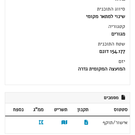
סיווג התוכנית
שינוי למתאר מקומי
קטגוריה
מגורים
שטח התוכנית
154.177 דונם
יזם
המועצה המקומית גדרה
מסמכים
סטטוס
תקנון
תשריט
ממ"ג
נספח
אישור/תוקף